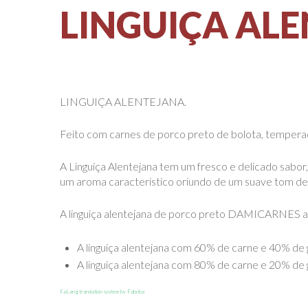
LINGUIÇA
ALE
LINGUIÇA ALENTEJANA.
Feito com carnes de porco preto de bolota, tempera
A Linguiça Alentejana tem um fresco e delicado sabor
um aroma característico oriundo de um suave tom de
A linguiça alentejana de porco preto DAMICARNES ap
A linguiça alentejana com 60% de carne e 40% de 
A linguiça alentejana com 80% de carne e 20% de 
FaLang translation system by Faboba