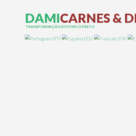
D
A
M
I
C
A
R
N
E
S
&
D
TRANSFORMAÇÃO DO PORCO PRETO