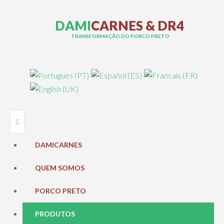
D
A
M
I
C
A
R
N
E
S
&
D
R
4
TRANSFORMAÇÃO DO PORCO PRETO
DAMICARNES
QUEM SOMOS
PORCO PRETO
PRODUTOS