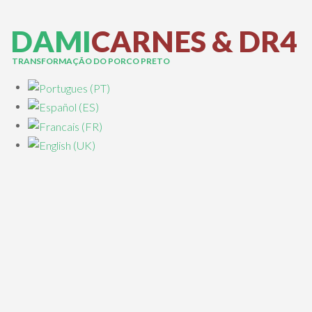
D
A
M
I
C
A
R
N
E
S
&
D
R
4
TRANSFORMAÇÃO DO PORCO PRETO