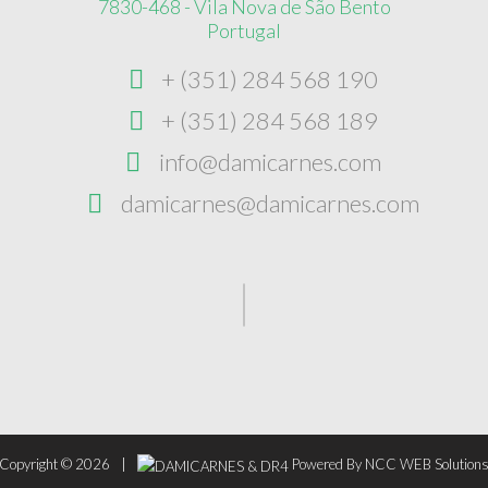
7830-468 - Vila Nova de São Bento
Portugal
+ (351) 284 568 190
+ (351) 284 568 189
info@damicarnes.com
damicarnes@damicarnes.com
Copyright ©
2026
Powered By
NCC WEB Solution